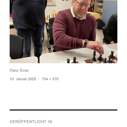
Franz Ernst
Veröffentlicht
Volle
10. Januar 2025
734 × 570
am
Größe
Beitragsnavigation
VERÖFFENTLICHT IN