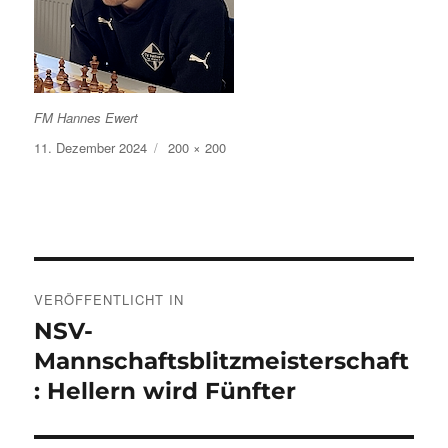
FM Hannes Ewert
Veröffentlicht
Volle
11. Dezember 2024
200 × 200
am
Größe
Beitragsnavigation
VERÖFFENTLICHT IN
NSV-
Mannschaftsblitzmeisterschaft
: Hellern wird Fünfter