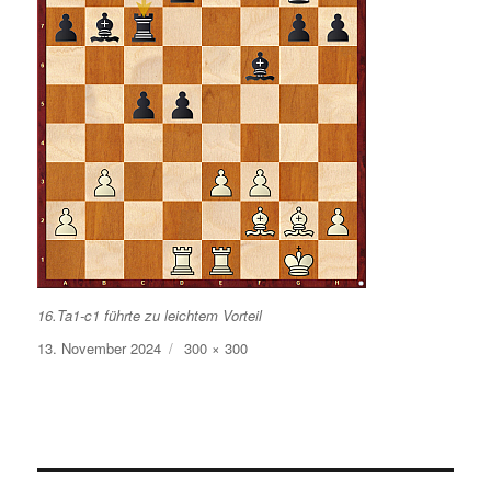
16.Ta1-c1 führte zu leichtem Vorteil
Veröffentlicht
Volle
13. November 2024
300 × 300
am
Größe