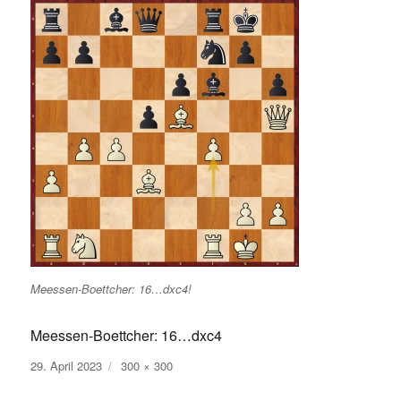
Meessen-Boettcher: 16…dxc4!
Meessen-Boettcher: 16…dxc4
Veröffentlicht
Volle
29. April 2023
300 × 300
am
Größe