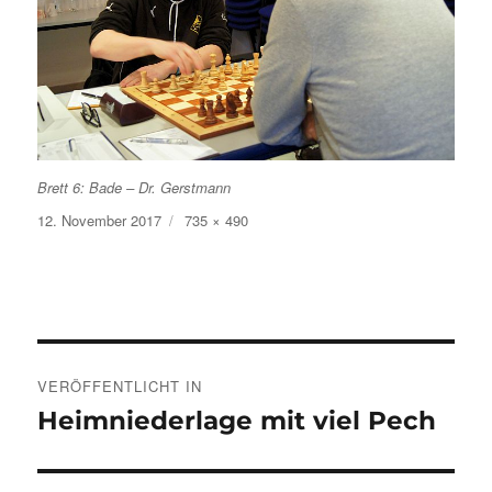
Brett 6: Bade – Dr. Gerstmann
Veröffentlicht
Volle
12. November 2017
735 × 490
am
Größe
Beitragsnavigation
VERÖFFENTLICHT IN
Heimniederlage mit viel Pech