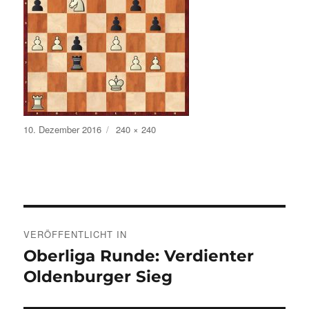
Veröffentlicht
Volle
10. Dezember 2016
240 × 240
am
Größe
Beitragsnavigation
VERÖFFENTLICHT IN
Oberliga Runde: Verdienter
Oldenburger Sieg