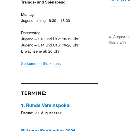
Traings- und Spielabend:
Montag
Jugendtraining 16:30 – 18:00
Donnerstag
Veröffentlicht
4. August 20
Jugend – U10 und U12: 18-19 Uhr
am
Volle
560 × 400
Jugend – U14 und U16: 19-20 Uhr
Größe
Erwachsene ab 20 Uhr
So kommen Sie zu uns
TERMINE:
1. Runde Vereinspokal
Datum:
20. August 2026
Blitzcup September 2026