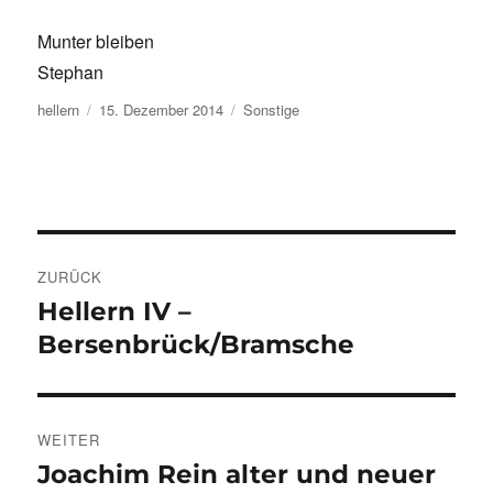
Munter bleiben
Stephan
Autor
Veröffentlicht
Kategorien
hellern
15. Dezember 2014
Sonstige
am
Beitragsnavigation
ZURÜCK
Hellern IV –
Vorheriger
Beitrag:
Bersenbrück/Bramsche
WEITER
Joachim Rein alter und neuer
Nächster