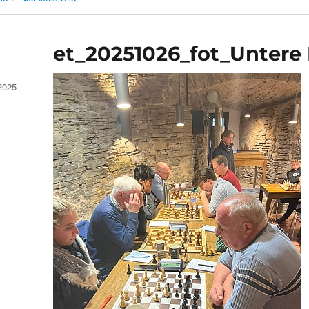
et_20251026_fot_Untere 
2025