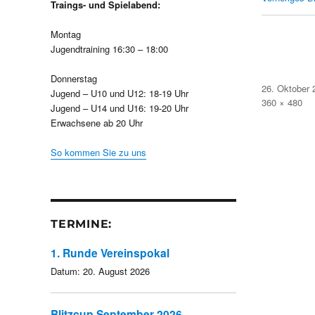
Traings- und Spielabend:
Montag
Jugendtraining 16:30 – 18:00
Donnerstag
Veröffentlicht
26. Oktober 
Jugend – U10 und U12: 18-19 Uhr
am
Volle
360 × 480
Jugend – U14 und U16: 19-20 Uhr
Größe
Erwachsene ab 20 Uhr
So kommen Sie zu uns
TERMINE:
1. Runde Vereinspokal
Datum:
20. August 2026
Blitzcup September 2026